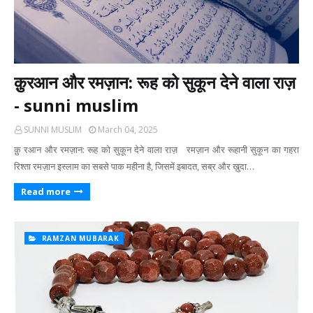
क़ुरआन और रमज़ान: रूह को सुकून देने वाला राज़
- sunni muslim
SUNNI MUSLIM
March 04, 2025
क़ु रआन और रमज़ान: रूह को सुकून देने वाला राज़ रमज़ान और रूहानी सुकून का गहरा
रिश्ता रमज़ान इस्लाम का सबसे पाक महीना है, जिसमें इबादत, सब्र और ख़ुदा…
Read more
RAMZAN MUBARAK