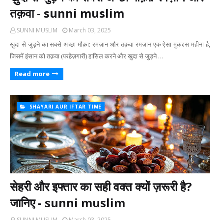
तक़वा - sunni muslim
SUNNI MUSLIM
March 03, 2025
ख़ुदा से जुड़ने का सबसे अच्छा मौक़ा: रमज़ान और तक़वा रमज़ान एक ऐसा मुक़द्दस महीना है,
जिसमें इंसान को तक़वा (परहेज़गारी) हासिल करने और ख़ुदा से जुड़ने …
Read more
SHAYARI AUR IFTAR TIME
सेहरी और इफ्तार का सही वक्त क्यों ज़रूरी है?
जानिए - sunni muslim
SUNNI MUSLIM
March 03, 2025